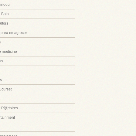
inoqq
 Bola
ltors
 para emagrecer
e
ve medicine
us
s
ucuresti
t R该rtoires
ertainment