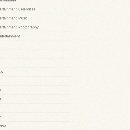
tertainment
ertainment::Celebrities
tertainment::Music
tertainment::Photography
entertainment
eo
s
e
di
oker