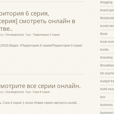
blogging
board ga
ритория 6 серия,
Bodybuild
серия] смотреть онлайн в
ве..
bonds tan
Book
ory:
Uncategorized,
Tags:
Территория 2 серия
book revi
 (2020) Видео. #Территория 6 серия#Территория 6 серия
books
branding
Broadband
btc paym
budget tr
 Смотрите все серии онлайн.
build mus
ory:
Uncategorized,
Tags:
Сага 6 серия
bus
. Сага 4 серия 1 сезон Новая серия смотреть онлай ...
business
business 