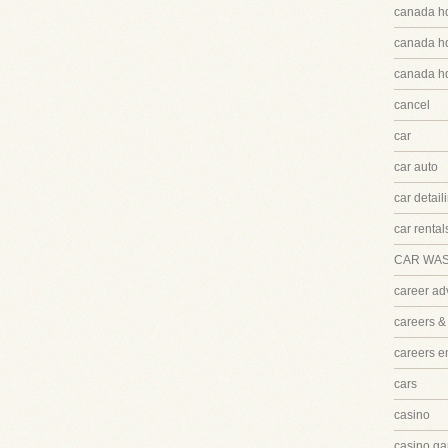
canada h
canada hq
canada hq
cancel
car
car auto
car detail
car rental
CAR WA
career ad
careers &
careers 
cars
casino
casino ga