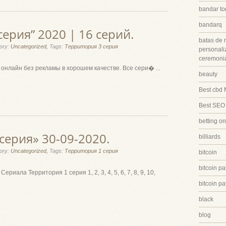
bandar to
bandarq
серия” 2020 | 16 серий.
batas de 
ory:
Uncategorized,
Tags:
Территория 3 серия
personali
ceremonia
 онлайн без рекламы в хорошем качестве. Все сери� ...
beauty
Best cbd 
Best SEO
betting on
серия» 30-09-2020.
billiards
ory:
Uncategorized,
Tags:
Территория 1 серия
bitcoin
bitcoin p
ериала Территория 1 серия 1, 2, 3, 4, 5, 6, 7, 8, 9, 10,
bitcoin p
black
blog