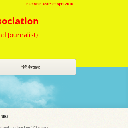
Establish Year: 09 April 2010
sociation
nd Journalist)
हिंदी वेबसाइट
RIES
::watch online free 123movies