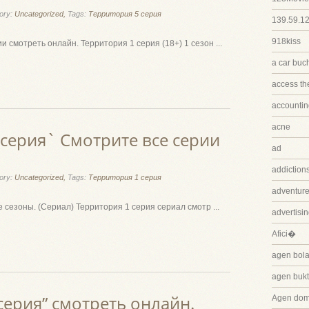
ory:
Uncategorized,
Tags:
Территория 5 серия
139.59.1
918kiss
 смотреть онлайн. Территория 1 серия (18+) 1 сезон ...
a car buc
access th
accountin
acne
серия` Смотрите все серии
ad
addiction
ory:
Uncategorized,
Tags:
Территория 1 серия
adventure
 сезоны. (Сериал) Территория 1 серия сериал смотр ...
advertisi
Afici�
agen bola
agen bukt
серия” смотреть онлайн.
Agen dom