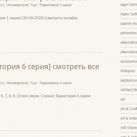
agen dom
ory:
Uncategorized,
Tags:
Территория 1 серия
Agen Judi
ия 1 серия) (30-09-2020) (смотреть онлайн).
agents rea
alimentos
alternativ
alternati
anonymo
ория 6 серия] смотреть все
Antiques
appliance
ory:
Uncategorized,
Tags:
Территория 2 серия
Arhitect B
, 6, 7, 8, 9, 10 все серии. Сериал Территория 6 серия
art
Art & Craf
art & ent
Arti Visive