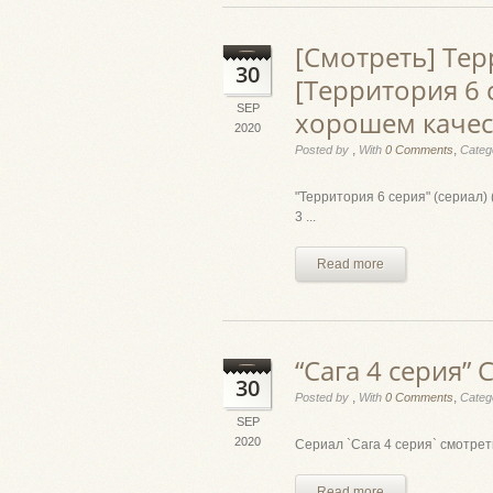
[Смотреть] Тер
30
[Территория 6 
SEP
хорошем качест
2020
,
,
Posted by
With
0 Comments
Categ
"Территория 6 серия" (сериал)
3 ...
Read more
“Сага 4 серия”
30
,
,
Posted by
With
0 Comments
Categ
SEP
2020
Сериал `Сага 4 серия` смотреть
Read more