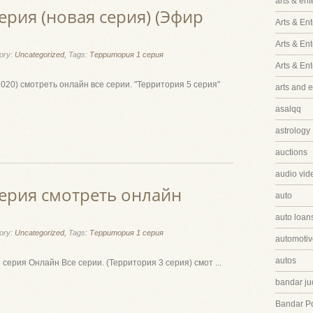
arts & en
ерия (новая серия) (Эфир
Arts & Ent
Arts & En
ory:
Uncategorized,
Tags:
Территория 1 серия
Arts & En
2020) смотреть онлайн все серии. "Территория 5 серия"
arts and 
asalqq
astrology
auctions
audio vid
серия смотреть онлайн
auto
auto loan
ory:
Uncategorized,
Tags:
Территория 1 серия
automotiv
autos
серия Онлайн Все серии. (Территория 3 серия) смот ...
bandar ju
Bandar P