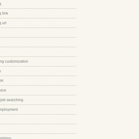
q
 link
 url
ing customization
s
SH
vice
 job searching
employment
mbling