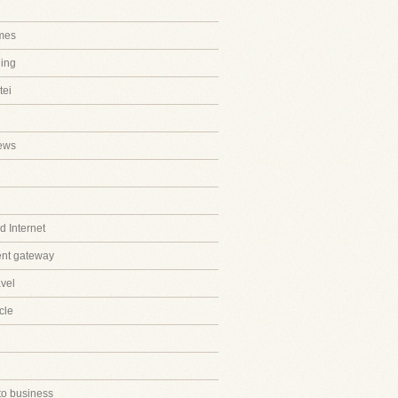
mes
ing
tei
ews
 Internet
ent gateway
avel
cle
to business