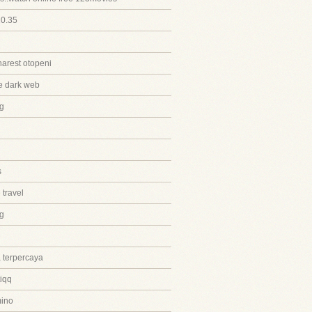
20.35
harest otopeni
e dark web
g
s
 travel
ng
 terpercaya
iqq
ino